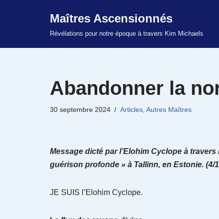
Maîtres Ascensionnés
Aller
Révélations pour notre époque à travers Kim Michaels
au
contenu
Abandonner la nor
30 septembre 2024
Articles
,
Autres Maîtres
Message dicté par l’Elohim Cyclope à travers Ki
guérison profonde » à Tallinn, en Estonie. (4/1
JE SUIS l’Elohim Cyclope.