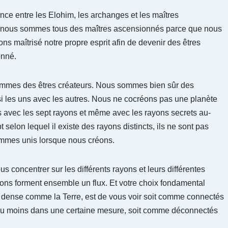
ence entre les Elohim, les archanges et les maîtres
e nous sommes tous des maîtres ascensionnés parce que nous
 maîtrisé notre propre esprit afin de devenir des êtres
onné.
sommes des êtres créateurs. Nous sommes bien sûr des
i les uns avec les autres. Nous ne cocréons pas une planète
s avec les sept rayons et même avec les rayons secrets au-
elon lequel il existe des rayons distincts, ils ne sont pas
ommes unis lorsque nous créons.
us concentrer sur les différents rayons et leurs différentes
yons forment ensemble un flux. Et votre choix fondamental
e dense comme la Terre, est de vous voir soit comme connectés
ous au moins dans une certaine mesure, soit comme déconnectés