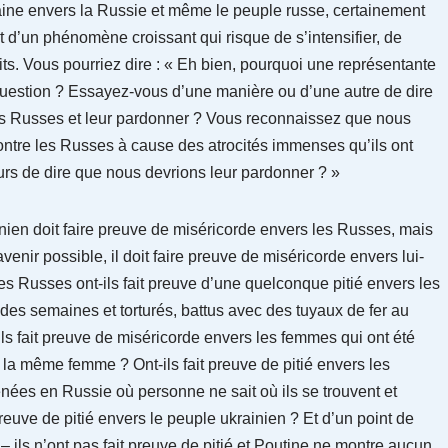
haine envers la Russie et même le peuple russe, certainement
git d’un phénomène croissant qui risque de s’intensifier, de
ts. Vous pourriez dire : « Eh bien, pourquoi une représentante
 question ? Essayez-vous d’une manière ou d’une autre de dire
les Russes et leur pardonner ? Vous reconnaissez que nous
ntre les Russes à cause des atrocités immenses qu’ils ont
rs de dire que nous devrions leur pardonner ? »
ainien doit faire preuve de miséricorde envers les Russes, mais
avenir possible, il doit faire preuve de miséricorde envers lui-
es Russes ont-ils fait preuve d’une quelconque pitié envers les
t des semaines et torturés, battus avec des tuyaux de fer au
ils fait preuve de miséricorde envers les femmes qui ont été
 la même femme ? Ont-ils fait preuve de pitié envers les
nées en Russie où personne ne sait où ils se trouvent et
reuve de pitié envers le peuple ukrainien ? Et d’un point de
ils n’ont pas fait preuve de pitié et Poutine ne montre aucun