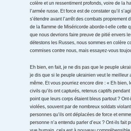
colère et un ressentiment profonds, voire de la 
l’armée russe. Et force est de constater qu’il s’a
s’étendre avant l’arrêt des combats proprement di
de la flamme de Miséricorde aborde-t-elle cette
que nous devrions faire preuve de pitié envers 
détestons les Russes, nous sommes en colère co
commises contre nous, mais essayez-vous toujou
Eh bien, en fait, je ne dis pas que le peuple ukr
je dis que si le peuple ukrainien veut le meilleur 
même. Et vous pourriez encore dire : « Eh bien, l
civils qu’ils ont capturés, retenus captifs pendan
point que leurs corps étaient bleus partout ? Ont-
violées, souvent par de nombreux soldats violant
personnes qu’ils ont déplacées de force et emme
personne n’a entendu parler d’eux ? Ont-ils fait p
vue humain, cela est à nouveau compréhensible – 