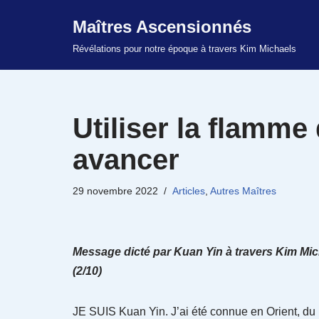
Maîtres Ascensionnés
Aller
Révélations pour notre époque à travers Kim Michaels
au
contenu
Utiliser la flamme
avancer
29 novembre 2022
Articles
,
Autres Maîtres
Message dicté par Kuan Yin à travers Kim Mich
(2/10)
JE SUIS Kuan Yin. J’ai été connue en Orient, du