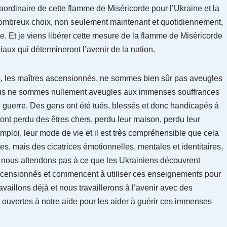
raordinaire de cette flamme de Miséricorde pour l’Ukraine et la
 nombreux choix, non seulement maintenant et quotidiennement,
e. Et je viens libérer cette mesure de la flamme de Miséricorde
ciaux qui détermineront l’avenir de la nation.
s, les maîtres ascensionnés, ne sommes bien sûr pas aveugles
 Nous ne sommes nullement aveugles aux immenses souffrances
e guerre. Des gens ont été tués, blessés et donc handicapés à
s ont perdu des êtres chers, perdu leur maison, perdu leur
 emploi, leur mode de vie et il est très compréhensible que cela
s, mais des cicatrices émotionnelles, mentales et identitaires,
e nous attendons pas à ce que les Ukrainiens découvrent
censionnés et commencent à utiliser ces enseignements pour
vaillons déjà et nous travaillerons à l’avenir avec des
t ouvertes à notre aide pour les aider à guérir ces immenses