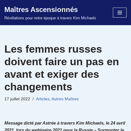
Maîtres Ascensionnés
Aller
Révélations pour notre époque à travers Kim Michaels
au
contenu
Les femmes russes
doivent faire un pas en
avant et exiger des
changements
17 juillet 2022
Articles
,
Autres Maîtres
Message dicté par Astrée à travers Kim Michaels, le 24 avril
2021, lors du webinaire 2021 pour la Russie – Surmonter la