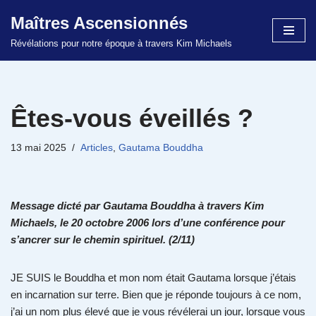
Maîtres Ascensionnés
Aller
Révélations pour notre époque à travers Kim Michaels
au
contenu
Êtes-vous éveillés ?
13 mai 2025
Articles
,
Gautama Bouddha
Message dicté par Gautama Bouddha à travers Kim
Michaels, le 20 octobre 2006 lors d’une conférence pour
s’ancrer sur le chemin spirituel. (2/11)
JE SUIS le Bouddha et mon nom était Gautama lorsque j’étais
en incarnation sur terre. Bien que je réponde toujours à ce nom,
j’ai un nom plus élevé que je vous révélerai un jour, lorsque vous