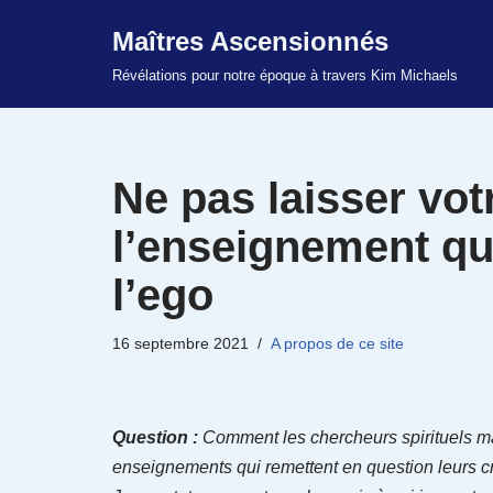
Maîtres Ascensionnés
Aller
Révélations pour notre époque à travers Kim Michaels
au
contenu
Ne pas laisser vot
l’enseignement qui
l’ego
16 septembre 2021
A propos de ce site
Question :
Comment les chercheurs spirituels matu
enseignements qui remettent en question leurs cr