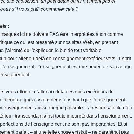
e site choisissent un petit détail qu’ils n’aiment pas et
z-vous s’il vous plaît commenter cela ?
ls :
emarques ici ne doivent PAS être interprétées à tort comme
ritique ce qui est présenté sur nos sites Web, en prenant
ai tenté de l’expliquer, le but de tout véritable
in pour aller au-delà de l’enseignement extérieur vers l’Esprit
nt l’enseignement. L’enseignement est une bouée de sauvetage
l’enseignement.
rs vous efforcer d’aller au-delà des mots extérieurs de
n intérieure qui vous emmène plus haut que l’enseignement.
un enseignement aussi pur que possible. La responsabilité d’un
térieur, transcendant ainsi toute impureté dans l’enseignement.
perfections de l’enseignement ne sont pas importantes. Et si
ent parfait – si une telle chose existait – ne garantirait pas