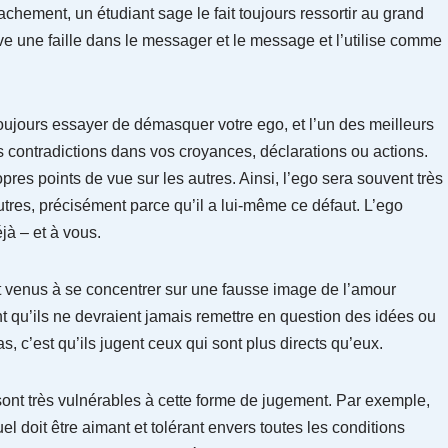
tachement, un étudiant sage le fait toujours ressortir au grand
ouve une faille dans le messager et le message et l’utilise comme
 toujours essayer de démasquer votre ego, et l’un des meilleurs
 contradictions dans vos croyances, déclarations ou actions.
opres points de vue sur les autres. Ainsi, l’ego sera souvent très
utres, précisément parce qu’il a lui-même ce défaut. L’ego
éjà – et à vous.
nt venus à se concentrer sur une fausse image de l’amour
nt qu’ils ne devraient jamais remettre en question des idées ou
s, c’est qu’ils jugent ceux qui sont plus directs qu’eux.
ont très vulnérables à cette forme de jugement. Par exemple,
tuel doit être aimant et tolérant envers toutes les conditions