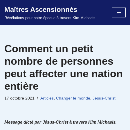
Maîtres Ascensionnés
Aller
Révélations pour notre époque à travers Kim Michaels
au
contenu
Comment un petit
nombre de personnes
peut affecter une nation
entière
17 octobre 2021
Articles
,
Changer le monde
,
Jésus-Christ
Message dicté par Jésus-Christ à travers Kim Michaels.