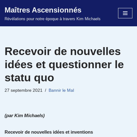
Maîtres Ascensionnés
Aller
Révélations pour notre époque à travers Kim Michaels
au
contenu
Recevoir de nouvelles
idées et questionner le
statu quo
27 septembre 2021
Bannir le Mal
(par Kim Michaels)
Recevoir de nouvelles idées et inventions