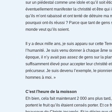
sur un piédestal comme une idole et qu’il soit ét
éventuellement manifester la christité et être qui i
qu’ils m’ont rabaissé et ont tenté de détruire ma
pourquoi ont-ils réussi ? Parce que tant de gens s
monde veut qu’ils soient.
Il y a deux mille ans, je suis apparu sur cette Te
l’humanité. Je suis venu donner à chaque âme su
époque, il n’y avait pas assez de gens sur la pla
suffisamment élevé pour accepter leur christité et
précurseur. Je suis devenu l’exemple, le pionnier. E
hommes à moi. »
C’est l’heure de la moisson
Eh bien, cela fait maintenant 2 000 ans plus tard
portent le fruit qu’ils étaient censés porter. Et ce f
beaucoup de Christs incarnés. Et je désire que c