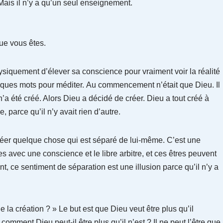
ais il n’y a qu’un seul enseignement.
que vous êtes.
hysiquement d’élever sa conscience pour vraiment voir la réalité
elques mots pour méditer. Au commencement n’était que Dieu. Il
 n’a été créé. Alors Dieu a décidé de créer. Dieu a tout créé à
, parce qu’il n’y avait rien d’autre.
er quelque chose qui est séparé de lui-même. C’est une
es avec une conscience et le libre arbitre, et ces êtres peuvent
t, ce sentiment de séparation est une illusion parce qu’il n’y a
de la création ? » Le but est que Dieu veut être plus qu’il
t comment Dieu peut-il être plus qu’il n’est ? Il ne peut l’être que