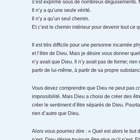
s’est exprimé sous de nombreux déguisements. M
Il n’y a qu’une seule vérité.
Il n’y a qu’un seul chemin.
Et c’est le chemin intérieur pour devenir tout ce 
Il est très difficile pour une personne incarnée p
et l’être de Dieu. Mais je désire vous donner qu
n’y avait que Dieu. Il n’y avait pas de forme; rien
partir de lui-même, à partir de sa propre substance
Vous devez comprendre que Dieu ne peut pas cré
impossibilité. Mais Dieu a choisi de créer des êtr
créer le sentiment d’être séparés de Dieu. Pourtan
rien d’autre que Dieu.
Alors vous pourriez dire : « Quel est alors le but 
n’est. Dieu désire toujours être plus qu’il n’est. E