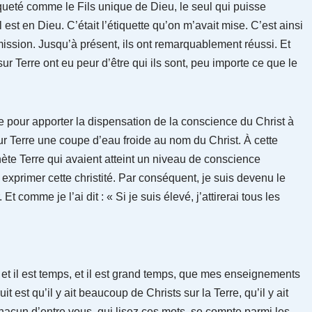
iqueté comme le Fils unique de Dieu, le seul qui puisse
l est en Dieu. C’était l’étiquette qu’on m’avait mise. C’est ainsi
 mission. Jusqu’à présent, ils ont remarquablement réussi. Et
ur Terre ont eu peur d’être qui ils sont, peu importe ce que le
rre pour apporter la dispensation de la conscience du Christ à
r Terre une coupe d’eau froide au nom du Christ. À cette
nète Terre qui avaient atteint un niveau de conscience
 exprimer cette christité. Par conséquent, je suis devenu le
t comme je l’ai dit : « Si je suis élevé, j’attirerai tous les
, et il est temps, et il est grand temps, que mes enseignements
ruit est qu’il y ait beaucoup de Christs sur la Terre, qu’il y ait
hacun d’entre vous, qui lisez ces mots, se compte parmi les