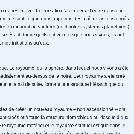
de rester avec la terre afin d’aider ceux d’entre nous qui
nt, ce sont ce que nous appelons des maîtres ascensionnés,
tre en incarnation sur terre (ou d’autres systèmes planétaires)
nse. Étant donné qu’ils ont vécu ce que nous vivons, ils ont
mes initiations qu’eux.
que. Le royaume, ou la sphère, dans lequel nous vivons a été
médiatement au-dessus de la nôtre. Leur royaume a été créé
ur, et ainsi de suite, formant une structure hiérarchique qui
apables de créer un nouveau royaume – non ascensionné – ont
ont créés et à toute la structure hiérarchique au-dessus d’eux.
e le royaume matériel et le royaume spirituel est que dans le
nsidérer comme des êtres séparés vivant dans un monde