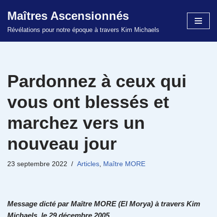
Maîtres Ascensionnés
Aller
Révélations pour notre époque à travers Kim Michaels
au
contenu
Pardonnez à ceux qui
vous ont blessés et
marchez vers un
nouveau jour
23 septembre 2022
Articles
,
Maître MORE
Message dicté par Maître MORE (El Morya) à travers Kim
Michaels, le 29 décembre 2005.