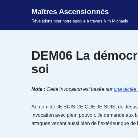
Maîtres Ascensionnés
Aller
Révélations pour notre époque à travers Kim Michaels
au
contenu
DEM06 La démocrat
soi
Note :
Cette invocation est basée sur
une dictée
Au nom de JE SUIS CE QUE JE SUIS, de Jésus-Ch
invocation avec plein pouvoir. Je demande aux bi
attaques venant aussi bien de l’extérieur que de l’