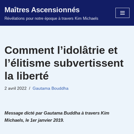
Maîtres Ascensionnés
Aller
Révélations pour notre époque à travers Kim Michaels
au
contenu
Comment l’idolâtrie et
l’élitisme subvertissent
la liberté
2 avril 2022
Gautama Bouddha
Message dicté par Gautama Buddha à travers Kim
Michaels, le 1er janvier 2019.