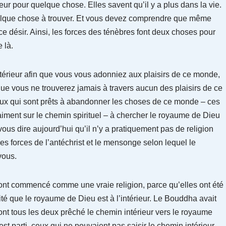
eur pour quelque chose. Elles savent qu’il y a plus dans la vie.
 quelque chose à trouver. Et vous devez comprendre que même
e désir. Ainsi, les forces des ténèbres font deux choses pour
 là.
intérieur afin que vous vous adonniez aux plaisirs de ce monde,
que vous ne trouverez jamais à travers aucun des plaisirs de ce
ux qui sont prêts à abandonner les choses de ce monde – ces
iment sur le chemin spirituel – à chercher le royaume de Dieu
us dire aujourd’hui qu’il n’y a pratiquement pas de religion
 les forces de l’antéchrist et le mensonge selon lequel le
vous.
ont commencé comme une vraie religion, parce qu’elles ont été
ité que le royaume de Dieu est à l’intérieur. Le Bouddha avait
ls ont tous les deux prêché le chemin intérieur vers le royaume
 est parti, ceux qui ne pouvaient pas saisir le chemin intérieur,