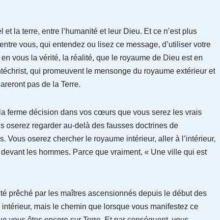
 et la terre, entre l’humanité et leur Dieu. Et ce n’est plus
ntre vous, qui entendez ou lisez ce message, d’utiliser votre
 en vous la vérité, la réalité, que le royaume de Dieu est en
’antéchrist, qui promeuvent le mensonge du royaume extérieur et
areront pas de la Terre.
a ferme décision dans vos cœurs que vous serez les vrais
us oserez regarder au-delà des fausses doctrines de
s. Vous oserez chercher le royaume intérieur, aller à l’intérieur,
re devant les hommes. Parce que vraiment, « Une ville qui est
 été prêché par les maîtres ascensionnés depuis le début des
intérieur, mais le chemin que lorsque vous manifestez ce
 vous êtes encore sur Terre. Et par conséquent, vous