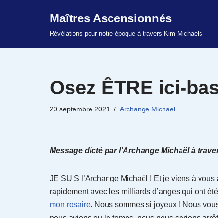
Maîtres Ascensionnés
Aller
Révélations pour notre époque à travers Kim Michaels
au
contenu
Osez ÊTRE ici-ba
20 septembre 2021
Archange Michael
Message dicté par l’Archange Michaël à travers
JE SUIS l’Archange Michaël ! Et je viens à vous
rapidement avec les milliards d’anges qui ont ét
mon rosaire
. Nous sommes si joyeux ! Nous vous 
nous avions eu le temps, nous nous serions arrê