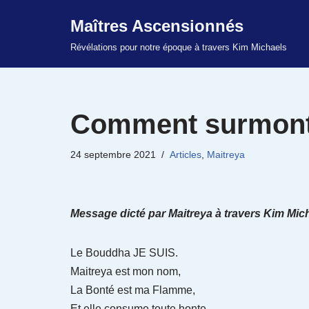
Maîtres Ascensionnés
Aller
Révélations pour notre époque à travers Kim Michaels
au
contenu
Comment surmonte
24 septembre 2021
Articles
,
Maitreya
Message dicté par Maitreya à travers Kim Mich
Le Bouddha JE SUIS.
Maitreya est mon nom,
La Bonté est ma Flamme,
Et elle consume toute honte,