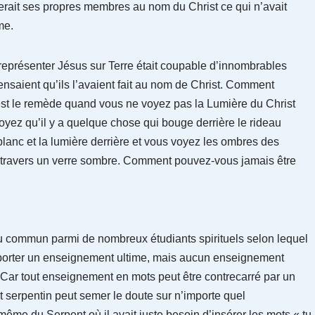
urerait ses propres membres au nom du Christ ce qui n’avait
me.
représenter Jésus sur Terre était coupable d’innombrables
 pensaient qu’ils l’avaient fait au nom de Christ. Comment
est le remède quand vous ne voyez pas la Lumière du Christ
ez qu’il y a quelque chose qui bouge derrière le rideau
anc et la lumière derrière et vous voyez les ombres des
à travers un verre sombre. Comment pouvez-vous jamais être
u commun parmi de nombreux étudiants spirituels selon lequel
porter un enseignement ultime, mais aucun enseignement
 Car tout enseignement en mots peut être contrecarré par un
t serpentin peut semer le doute sur n’importe quel
ême du Serpent où il avait juste besoin d’insérer les mots « tu